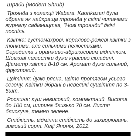
Шраби (Modern Shrub)
Троянда з колекції Wabara. Kaorikazari була
обрана як найкраща троянда у світі читачами
журналу садівництва, "Нові троянди" двічі
поспіль.
Квітка: густомахрові, коралово-рожеві квітки з
тонкими, але сильними пелюстками.
Серединка з оранжево-абрикосовим відтінком.
Шовкові пелюстки дуже красиво складені.
Діаметр квітки 8-10 см. Аромат дуже сильний,
фруктовий.
Цвітіння: дуже рясна, цвіте протягом усього
сезону. Квітки зібрані в невеликі суцвіття по 3-
5шт.
Рослина: кущ невисокий, компактний. Висота
до 100 см, ширина близько 70 см. Листя
блискуче, темно-зелене.
Стійкість: відмінна стійкість до захворювань,
зимовий сорт. Keiji Японія, 2012.