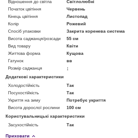
Відношення до світла
Світлолюбні
Початок цвітіння
Червень
Кінець цвітіння
Листопад
Колір
Рожевий
Спосіб упаковки
Закрита коренева система
Висота саджанця/розсади
55 см
Вид товару
Квіти
Життєва форма
Кущова
Гатунок
вв
Розмір саджанця
↨
Додаткові характеристики
Холодостійкість
Так
Посухостійкість
Так
Укриття на зиму
Потребує укриття
Висота дорослої рослини
100 см
Користувальницькі характеристики
Засухостійкість
Так
Приховати