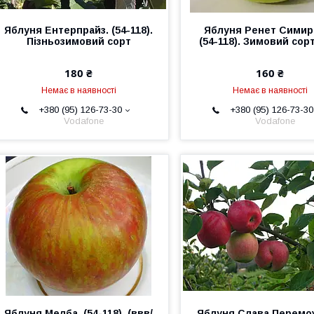
Яблуня Ентерпрайз. (54-118).
Яблуня Ренет Симир
Пізньозимовий сорт
(54-118). Зимовий сорт
180 ₴
160 ₴
Немає в наявності
Немає в наявності
+380 (95) 126-73-30
+380 (95) 126-73-30
Vodafone
Vodafone
Яблуня Мелба. (54-118). (ввв/
Яблуня Слава Перемо