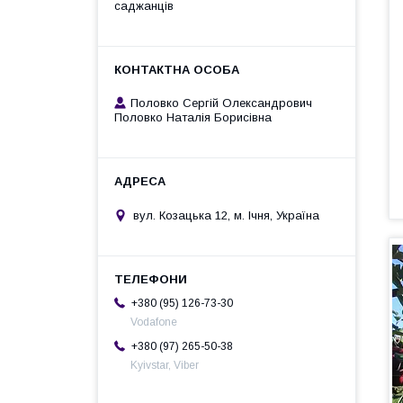
саджанців
Половко Сергій Олександрович
Половко Наталія Борисівна
вул. Козацька 12, м. Ічня, Україна
+380 (95) 126-73-30
Vodafone
+380 (97) 265-50-38
Kyivstar, Viber