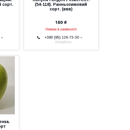
й сорт.
(54-118). Ранньозимовий
сорт. (ввв)
180 ₴
Немає в наявності
+380 (95) 126-73-30
Vodafone
енка.
орт