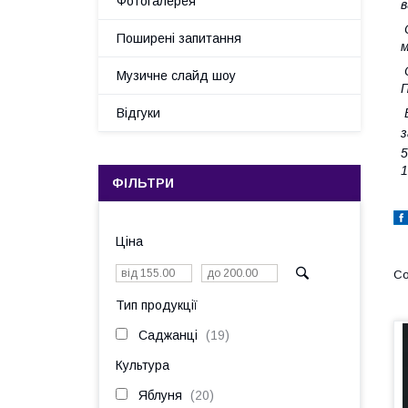
Фотогалерея
в
Поширені запитання
м
С
Музичне слайд шоу
Відгуки
В
з
5
1
ФІЛЬТРИ
Ціна
Тип продукції
Саджанці
19
Культура
Яблуня
20