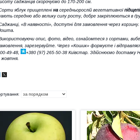
исоту саджанців скорочуємо до 170-200 см.
Сорти яблук прищеплені
на
середньорослій вегетативної
підщепі
ають середню або велику силу росту, добре закріплюються в ґр
аджанці, «В наявності», доступні для замовлення через корзин
Пошта.
икористовуючи опис, фото, відео, ознайомтеся з сортами, вибе
амовлення, зарезервуйте. Через «Кошик» формуєте і відправля
00-49-48,
+380 (97) 265-50-38 Київстар. Здійснюємо доставку
 жовтня.