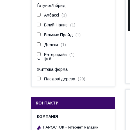
Ґатунок/Гібрид
Амбассі
3
Білий Налив
1
Вільямс Прайд
1
Делічія
1
Ентерпрайз
1
Ще 8
Життєва форма
Плодові дерева
20
КОНТАКТИ
ПАРОСТОК - Інтернет магазин