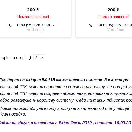
200 ₴
200 ₴
Немає в наявності
Немає в наявності
+380 (95) 126-73-30
+380 (95) 126-73-30
Vodafone
Vodafone
Для дерев на підщепі 54-118 схема посадки в межах 3 х 4 метра
.
ідщепі 54-118, мають середню чи велику силу росту, не потребу
ідщепі 54-118, мають яскраве забарвлення, виглядають товарно
обре розгалужену кореневу систему.
Сади на таких підщепах р
хема посадки яблунь в саду коригують залежно від типу підщепи
ісця посадки.
аджанці яблуні в розсаднику. Відео Осінь 2019 , вересень 10.09.20