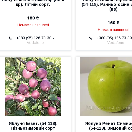
кр). Літній сорт.
(54-118). Ранньо-осінні
(вв)
180 ₴
160 ₴
Немає в наявності
Немає в наявності
+380 (95) 126-73-30
+380 (95) 126-73-30
Vodafone
Vodafone
Яблуня Імант. (54-118).
Яблуня Ренет Симир
Пізньозимовий сорт
(54-118). Зимовий с