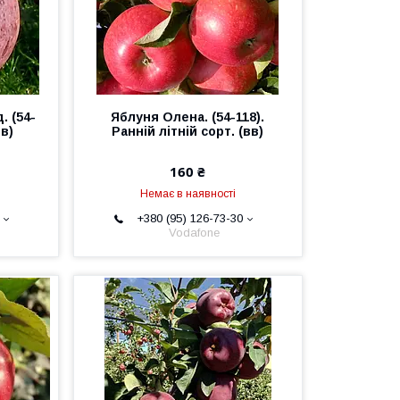
. (54-
Яблуня Олена. (54-118).
вв)
Ранній літній сорт. (вв)
160 ₴
Немає в наявності
+380 (95) 126-73-30
Vodafone