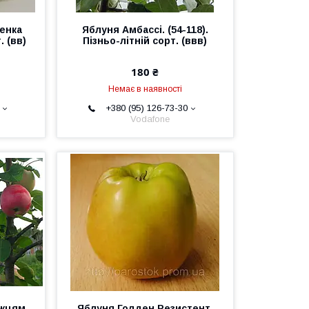
енка
Яблуня Амбассі. (54-118).
. (вв)
Пізньо-літній сорт. (ввв)
180 ₴
Немає в наявності
+380 (95) 126-73-30
Vodafone
жцям.
Яблуня Голден Резистент.