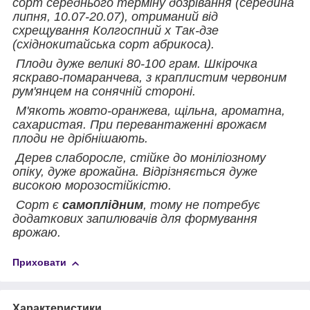
сорт середнього терміну дозрівання (середина
липня, 10.07-20.07), отриманий від
схрещування Колгоспний х Так-дзе
(східнокитайська сорт абрикоса).
Плоди дуже великі 80-100 грам. Шкірочка
яскраво-помаранчева, з краплистим червоним
рум'янцем на сонячній стороні.
М'якоть жовто-оранжева, щільна, ароматна,
сахаристая. При перевантаженні врожаєм
плоди не дрібнішають.
Дерев слаборосле, стійке до моніліозному
опіку, дуже врожайна. Відрізняється дуже
високою морозостійкістю.
Сорт є
самоплідним
, тому не потребує
додаткових запилювачів для формування
врожаю.
Приховати
Характеристики