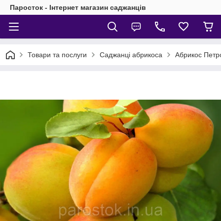
Паросток - Інтернет магазин саджанців
Товари та послуги
Саджанці абрикоса
Абрикос Петро