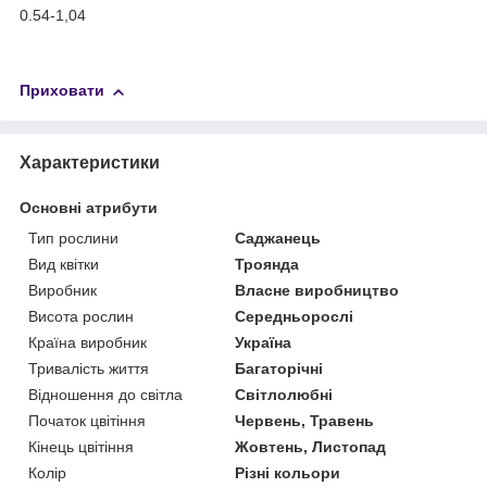
0.54-1,04
Приховати
Характеристики
Основні атрибути
Тип рослини
Саджанець
Вид квітки
Троянда
Виробник
Власне виробництво
Висота рослин
Середньорослі
Країна виробник
Україна
Тривалість життя
Багаторічні
Відношення до світла
Світлолюбні
Початок цвітіння
Червень, Травень
Кінець цвітіння
Жовтень, Листопад
Колір
Різні кольори