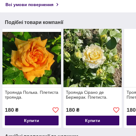
Всі умови повернення
Подібні товари компанії
Троянда Полька. Плетиста
Троянда Сірано де
Троя
троянда.
Бержерак. Плетиста.
Плет
180
180
180
₴
₴
Купити
Купити