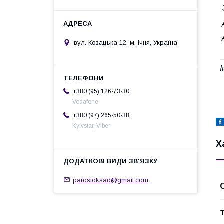
вул. Козацька 12, м. Ічня, Україна
+380 (95) 126-73-30
Vodafone
+380 (97) 265-50-38
Kyivstar, Viber
Х
parostoksad@gmail.com
Т