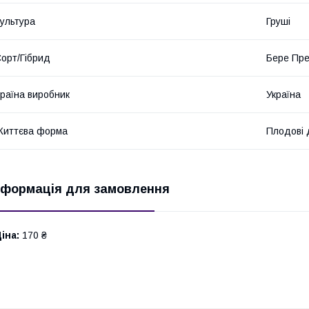
ультура
Груші
орт/Гібрид
Бере Прек
раїна виробник
Україна
Життєва форма
Плодові 
нформація для замовлення
іна:
170 ₴