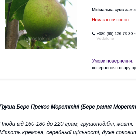
Мінімальна сума замов
Немає в наявності
+380 (95) 126-73-30
Vodafone
повернення товару п
Груша Бере Прекос Мореттіні (Бере рання Моретті
Плоди від 160-180 до 220 грам, грушоподібні, жовті.
М'якоть кремова, середньої щільності, дуже сокови