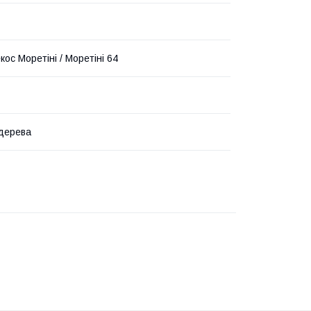
ос Моретіні / Моретіні 64
дерева