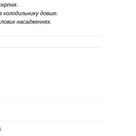
серпня.
 в холодильнику довше.
слових насадженнях.
і