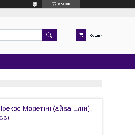
Кошик
Кошик
рекос Моретіні (айва Елін).
вв)