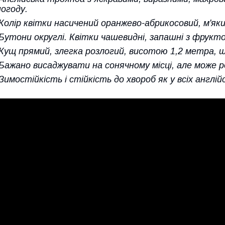
погоду.
Колір квітки насичений оранжево-абрикосовий, м'яки
Бутони округлі. Квітки чашевидні, запашні з фрукт
Кущ прямий, злегка розлогий, висотою 1,2 метра, ш
Бажано висаджувати на сонячному місці, але може рос
Зимостійкість і стійкість до хвороб як у всіх англі