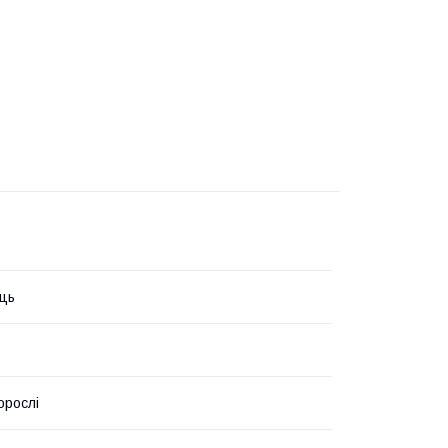
ць
орослі