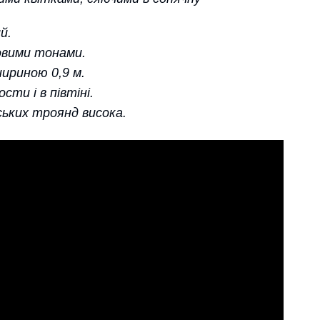
й.
овими тонами.
ириною 0,9 м.
ти і в півтіні.
йських троянд висока.