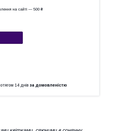
лення на сайті — 500 ₴
ротягом 14 днів
за домовленістю
ими квітками, сяючими в сонячну