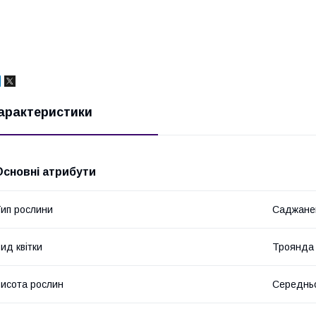
арактеристики
Основні атрибути
ип рослини
Саджане
ид квітки
Троянда
исота рослин
Середнь