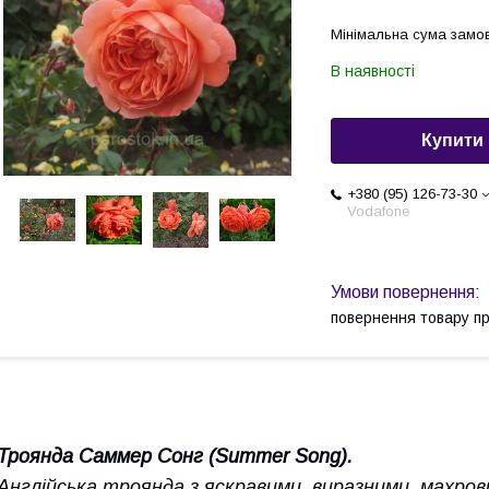
Мінімальна сума замов
В наявності
Купити
+380 (95) 126-73-30
Vodafone
повернення товару п
Троянда Саммер Сонг (Summer Song).
Англійська троянда з яскравими, виразними, махров