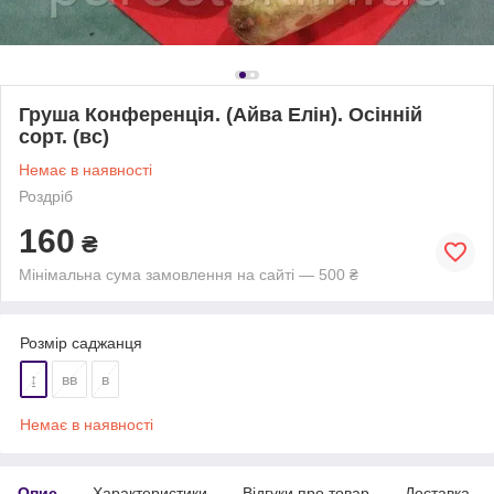
Груша Конференція. (Айва Елін). Осінній
сорт. (вс)
Немає в наявності
Роздріб
160
₴
Мінімальна сума замовлення на сайті — 500 ₴
Розмір саджанця
↨
вв
в
Немає в наявності
Опис
Характеристики
Відгуки про товар
Доставка