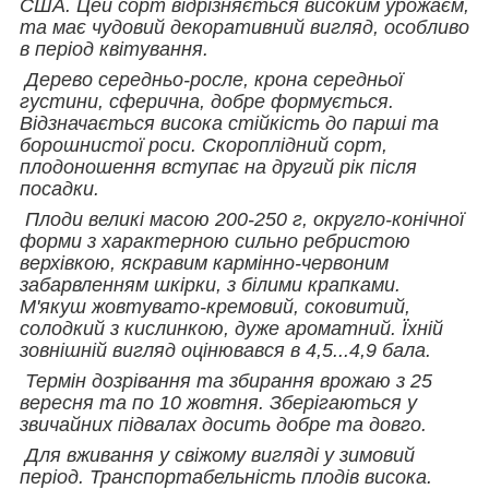
США. Цей сорт відрізняється високим урожаєм,
та має чудовий декоративний вигляд, особливо
в період квітування.
Дерево середньо-росле, крона середньої
густини, сферична, добре формується.
Відзначається висока стійкість до парші та
борошнистої роси. Скороплідний сорт,
плодоношення вступає на другий рік після
посадки.
Плоди великі масою 200-250 г, округло-конічної
форми з характерною сильно ребристою
верхівкою, яскравим кармінно-червоним
забарвленням шкірки, з білими крапками.
М'якуш жовтувато-кремовий, соковитий,
солодкий з кислинкою, дуже ароматний. Їхній
зовнішній вигляд оцінювався в 4,5...4,9 бала.
Термін дозрівання та збирання врожаю з 25
вересня та по 10 жовтня. Зберігаються у
звичайних підвалах досить добре та довго.
Для вживання у свіжому вигляді у зимовий
період. Транспортабельність плодів висока.