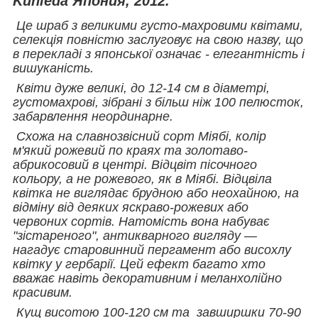
Kunieda Япония, 2012.
Це шраб з великими густо-махровими квітами,
селекція повністю заслуговує на свою назву, що
в перекладі з японської означає - елегантність і
вишуканість.
Квіти дуже великі, до 12-14 см в діаметрі,
густомахрові, зібрані з більш ніж 100 пелюсток,
забарвлення неординарне.
Схожа на славнозвісний сорт Міябі, колір
м'який рожевий по краях та золотаво-
абрикосовий в центрі. Відцвіт пісочного
кольору, а не рожевого, як в Міябі.
Відцвіла
квітка не виглядає брудною або неохайною, на
відміну від деяких яскраво-рожевих або
червоних сортів. Натомість вона набуває
"зістареного", антикварного вигляду —
нагадує старовинний пергамент або висохлу
квітку у гербарії. Цей ефект багато хто
вважає навіть декоративним і меланхолійно
красивим.
Кущ висотою 100-120 см та завширшки 70-90