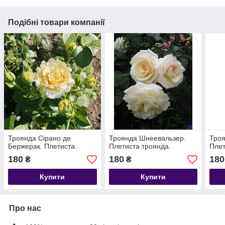
Подібні товари компанії
Троянда Сірано де
Троянда Шнеевальзер.
Троя
Бержерак. Плетиста.
Плетиста троянда.
Плет
180
180
180
₴
₴
Купити
Купити
Про нас