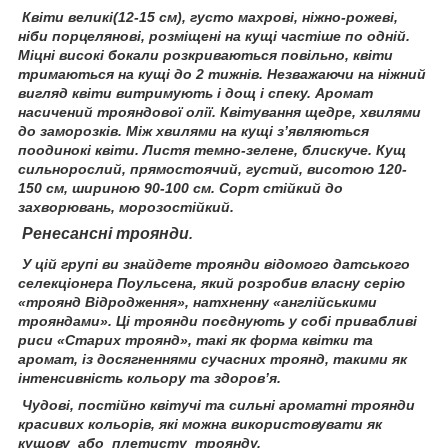
Квіти великі(12-15 см), густо махрові, ніжно-рожеві,
ніби порцелянові, розміщені на кущі частіше по одній.
Міцні високі бокали розкриваються повільно, квіти
тримаються на кущі до 2 тижнів. Незважаючи на ніжний
вигляд квіти витримують і дощ і спеку. Аромат
насичений трояндової олії. Квітування щедре, хвилями
до заморозків. Між хвилями на кущі з’являються
поодинокі квіти. Листя темно-зелене, блискуче. Кущ
сильнорослий, прямостоячий, густий, висотою 120-
150 см, шириною 90-100 см. Сорт стійкий до
захворювань, морозостійкий.
Ренесансні троянди
.
У цій групі ви знайдете троянди відомого датського
селекціонера Поульсена, який розробив власну серію
«троянд Відродження», натхненну «англійськими
трояндами». Ці троянди поєднують у собі привабливі
риси «Старих троянд», такі як форма квітки та
аромат, із досягненнями сучасних троянд, такими як
інтенсивність кольору та здоров’я.
Чудові, постійно квітучі та сильні ароматні троянди
красивих кольорів, які можна використовувати як
кущову або плетисту троянду.