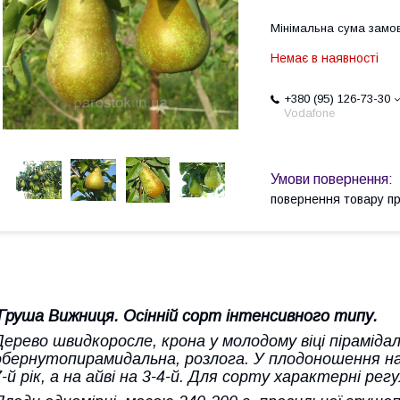
Мінімальна сума замов
Немає в наявності
+380 (95) 126-73-30
Vodafone
повернення товару п
Груша Вижниця. Осінній сорт інтенсивного типу.
Дерево швидкоросле, крона у молодому віці піраміда
обернутопирамидальна, розлога. У плодоношення на 
7-й рік, а на айві на 3-4-й. Для сорту характерні ре