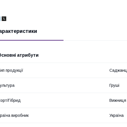
арактеристики
Основні атрибути
ип продукції
Саджанц
ультура
Груші
орт/Гібрид
Вижниця
раїна виробник
Україна