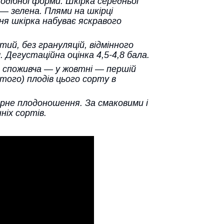
одібної форми. Шкірка середньої
 — зелена. Плями на шкірці
я шкірка набуває яскравого
ий, без грануляцій, відмінного
Дегустаційна оцінка 4,5-4,8 бала.
 а споживча — у жовтні — першій
того) плодів цього сорту в
ярне плодоношення. За смаковими і
ніх сортів.