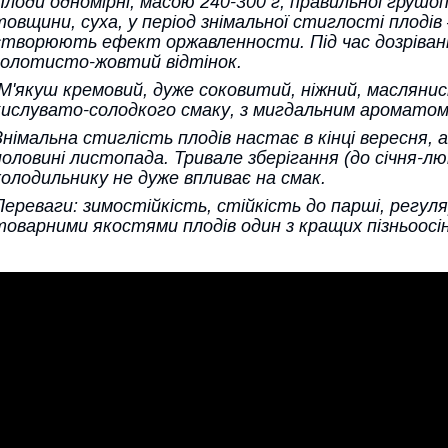
Плоди одномірні, масою 240-300 г, правильної грушоп
товщини, суха, у період знімальної стиглості плодів
створюють ефект оржавленности. Під час дозріванн
золотисто-жовтий відтінок.
М'якуш кремовий, дуже соковитий, ніжний, маслянист
кислувато-солодкого смаку, з мигдальним ароматом. 
Знімальна стиглість плодів настає в кінці вересня,
половині листопада. Тривале зберігання (до січня-лю
холодильнику не дуже впливає на смак.
Переваги: зимостійкість, стійкість до парші, регул
товарними якостями плодів один з кращих пізньоосін