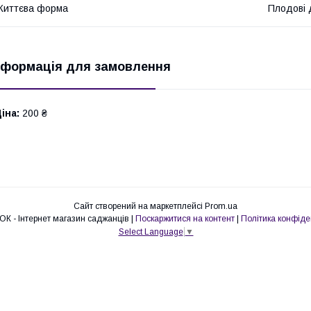
Життєва форма
Плодові 
нформація для замовлення
іна:
200 ₴
Сайт створений на маркетплейсі
Prom.ua
ПАРОСТОК - Інтернет магазин саджанців |
Поскаржитися на контент
|
Політика конфіде
Select Language
▼