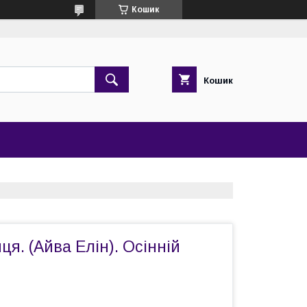
Кошик
Кошик
я. (Айва Елін). Осінній