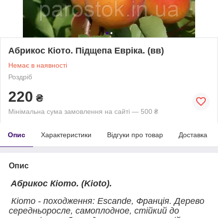
Абрикос Кіото. Підщепа Евріка. (вв)
Немає в наявності
Роздріб
220
₴
Мінімальна сума замовлення на сайті — 500 ₴
Опис
Характеристики
Відгуки про товар
Доставка
Опис
Абрикос Кіото
. (
Kioto).
Кіото - походження: Escande, Франція. Дерево
середньоросле, самоплодное, стійкий до