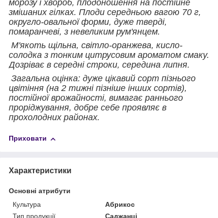
морозу і хвороб, плодоношення на постійне
змішаних гілках. Плоди середньою вагою 70 г,
округло-овальної форми, дуже тверді,
помаранчеві, з невеликим рум'янцем.
М'якоть щільна, світло-оранжева, кисло-
солодка з тонким цитрусовим ароматом смаку.
Дозріває в середні строки, середина липня.
Загальна оцінка: дуже цікавий сорт пізнього
цвітіння (на 2 тижні пізніше інших сортів),
постійної врожайності, вимагає раннього
проріджування, добре себе проявляє в
прохолодних районах.
Приховати
Характеристики
Основні атрибути
Культура
Абрикос
Тип продукції
Саджанці