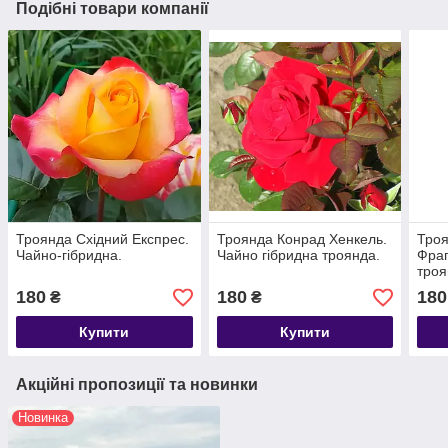
Подібні товари компанії
Троянда Східний Експрес.
Троянда Конрад Хенкель.
Троя
Чайно-гібридна.
Чайно гібридна троянда.
Фраг
троя
180
180
180
₴
₴
Купити
Купити
Акційні пропозиції та новинки
Новинка